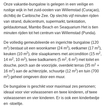
Onze vakantie-bungalow is gelegen in een veilige en
rustige wijk in het zuid-oosten van Willemstad (Curaçao),
dichtbij de Caribische Zee. Op slechts vijf minuten rijden
van strand, duikcentrum, supermarkt, tankstation,
geldautomaat, Mambo Beach en Seaquarium Het is tien
minuten rijden tot het centrum van Willemstad (Punda).
De volledig gemeubileerde en ingerichte bungalow (120
2
2
2
m
) bestaat uit een woonkamer (24 m
), eetkamer (17 m
),
2
2
keuken (10 m
), drie slaapkamers met aircondition (15 m
,
2
2
2
2
14 m
, 10 m
), twee badkamers (5 m
, 6 m
) met toilet en
2
douche, porch aan de voorzijde, overdekt terras (35 m
+
2
2
16 m
) aan de achterzijde, schuurtje (12 m
) en tuin (700
2
m
) geheel omgeven door een muur.
De bungalow is geschikt voor maximaal zes personen;
ideaal voor vier volwassenen en twee kinderen, of twee
volwassenen en vier kinderen. Er is ook een kinderbedje
en -stoeltje.